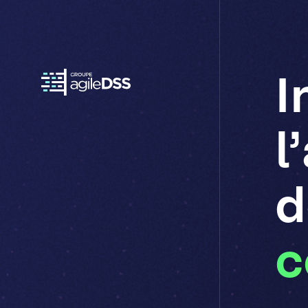
I
Retour
à
l'accueil
l
d
c