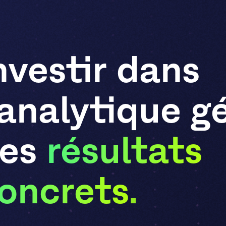
nvestir
dans
’analytique
g
es
résultats
oncrets
.