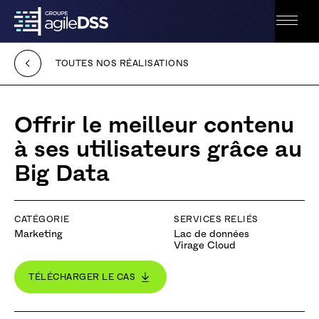
Retour
Ouvrir
à
le
l'accueil
menu
TOUTES NOS RÉALISATIONS
Accessibilité
Offrir le meilleur contenu
à ses utilisateurs grâce au
Big Data
CATÉGORIE
SERVICES RELIÉS
Marketing
Lac de données
Virage Cloud
TÉLÉCHARGER LE CAS