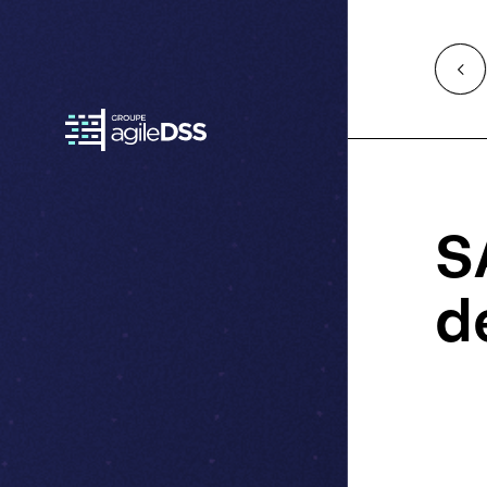
Access
Retour
à
l'accueil
S
d