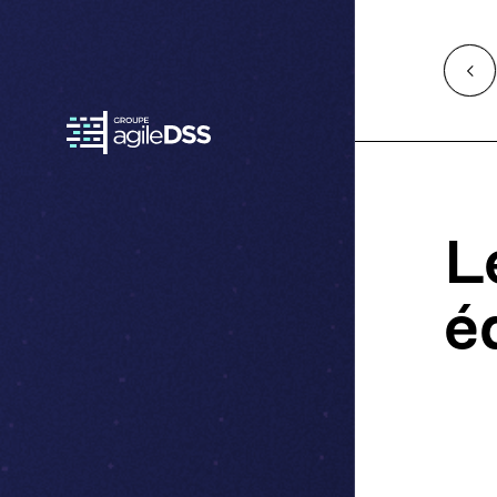
Access
Retour
à
l'accueil
L
é