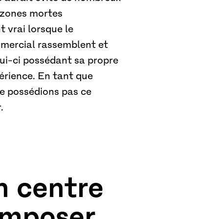
s zones mortes
 vrai lorsque le
mmercial rassemblent et
elui-ci possédant sa propre
érience. En tant que
ne possédions pas ce
.
n centre
omposer