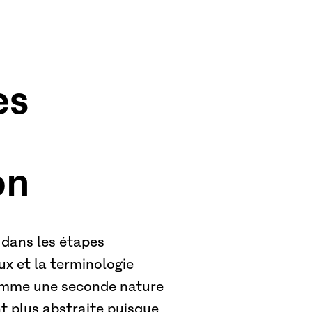
es
on
 dans les étapes
x et la terminologie
comme une seconde nature
t plus abstraite puisque