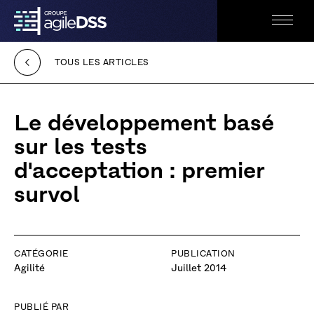
Retour
Ouvrir
à
le
l'accueil
menu
TOUS LES ARTICLES
Accessibilité
Le développement basé
sur les tests
d'acceptation : premier
survol
CATÉGORIE
PUBLICATION
Agilité
Juillet 2014
PUBLIÉ PAR