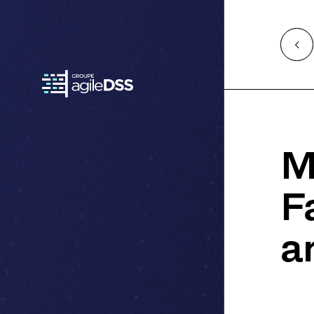
Access
Retour
à
l'accueil
M
F
a