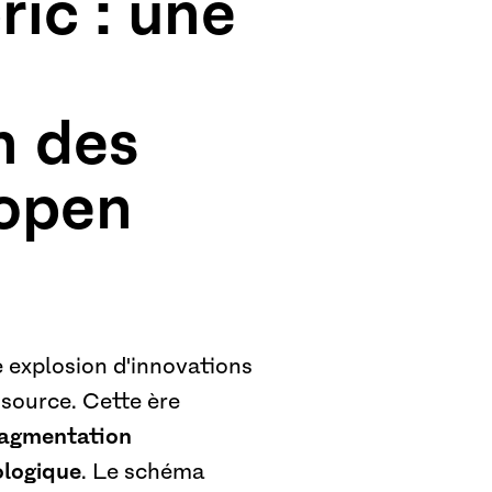
ric : une
n des
 open
 explosion d'innovations
source. Cette ère
ragmentation
ologique
. Le schéma