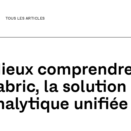
TOUS LES ARTICLES
ibilité
ieux comprendre
abric, la solutio
nalytique unifiée