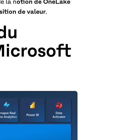
e la n
otion de OneLake
sition de valeur
.
du
icrosoft