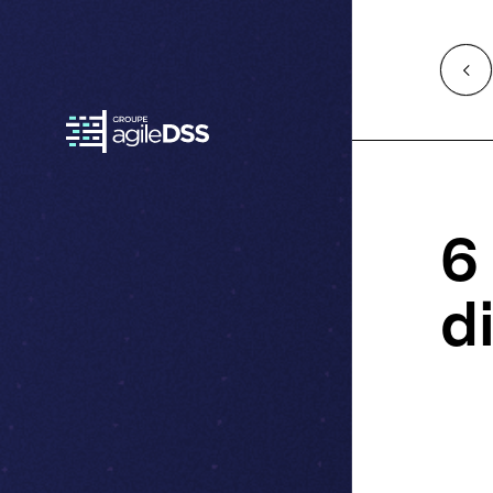
Access
Retour
à
l'accueil
6
d