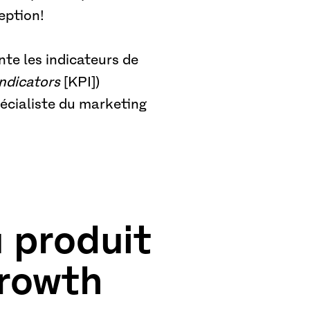
eption!
nte les indicateurs de
ndicators
[KPI])
écialiste du marketing
 produit
growth