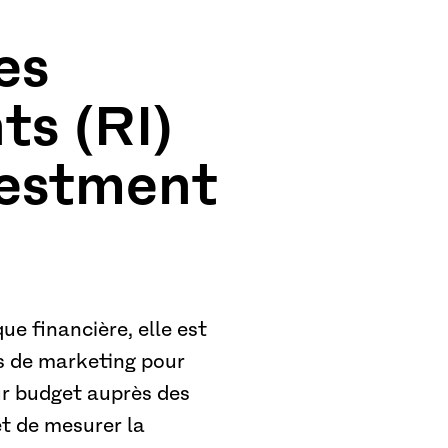
es
ts (RI)
vestment
que financière, elle est
s de marketing pour
eur budget auprès des
et de mesurer la